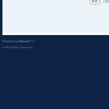
记
登录
Powered by
Discuz!
7.2
© 2001-2009
Comsenz Inc.