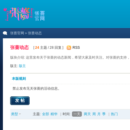
张蔷官网
» 张蔷动态
张蔷动态
[
24
主题 / 28 回复 ]
RSS
版块介绍: 这里发布关于张蔷的动态新闻，希望大家及时关注。对张蔷的支持
版主:
版主
本版规则
禁止发布无关张蔷的活动信息。
发帖
类型
主题:
全部
精华
|
时间:
一天
两天
周
月
季
|
热门