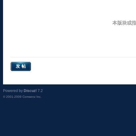
本版块或
发帖
Powered by
Discuz!
7.2
© 2001-2009
Comsenz Inc.